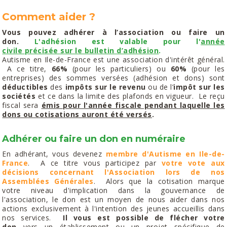
Comment aider ?
Vous pouvez adhérer à l’association ou faire un
don.
L'adhésion est valable pour l'
année
civile précisée sur le bulletin d’adhésion
.
Autisme en Ile-de-France est une association d'intérêt général.
A ce titre,
66%
(pour les particuliers) ou
60%
(pour les
entreprises) des sommes versées (adhésion et dons) sont
déductibles
des
impôts sur le revenu
ou de l’
impôt sur les
sociétés
et ce dans la limite des plafonds en vigueur.​ ​Le reçu
fiscal sera
émis pour l'année fiscale pendant laquelle les
dons ou cotisations auront été versés
.
Adhérer ou faire un don en numéraire
En adhérant, vous devenez
membre d'Autisme en Ile-de-
France
. A ce titre vous participez
par
votre vote aux
décisions concernant l'Association lors de nos
Assemblées Générales
. Alors que la cotisation marque
votre niveau d'implication dans la gouvernance de
l'association, le don est un moyen de nous aider dans nos
actions exclusivement à l'intention des jeunes accueillis dans
nos services.
Il vous est possible de flécher votre
don
vers un établissement ou un projet spécifique de