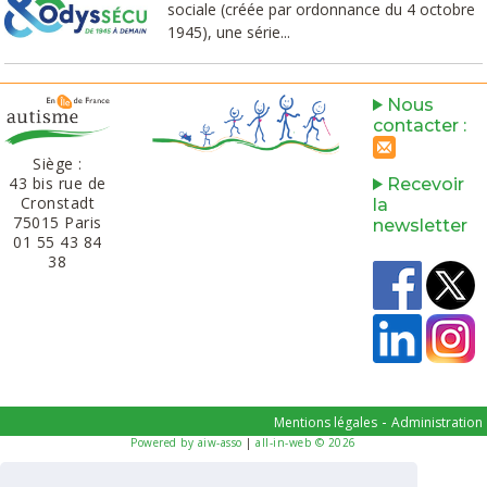
sociale (créée par ordonnance du 4 octobre
1945), une série...
Nous
contacter :
Siège :
43 bis rue de
Recevoir
Cronstadt
la
75015 Paris
newsletter
01 55 43 84
38‬​
-
Mentions légales
Administration
Powered by aiw-asso
|
all-in-web © 2026