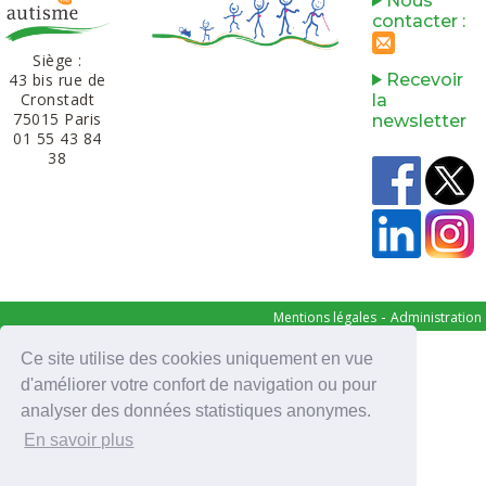
Nous
contacter :
Siège :
43 bis rue de
Recevoir
Cronstadt
la
75015 Paris
newsletter
01 55 43 84
38‬​
-
Mentions légales
Administration
Powered by aiw-asso
|
all-in-web © 2026
Ce site utilise des cookies uniquement en vue
d'améliorer votre confort de navigation ou pour
analyser des données statistiques anonymes.
En savoir plus