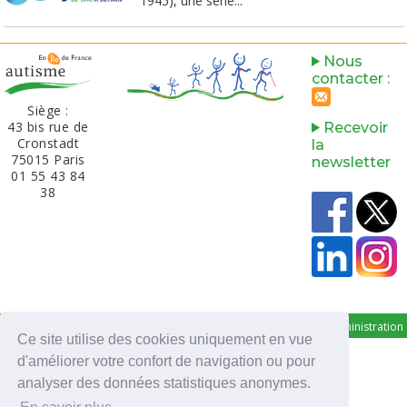
1945), une série...
Nous
contacter :
Siège :
43 bis rue de
Recevoir
Cronstadt
la
75015 Paris
newsletter
01 55 43 84
38‬​
-
Mentions légales
Administration
Ce site utilise des cookies uniquement en vue
Powered by aiw-asso
|
all-in-web © 2026
d'améliorer votre confort de navigation ou pour
analyser des données statistiques anonymes.